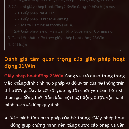
Các loại giấy phép hoạt động 23Win đang sở hữu hiện nay
Giấy phép PAGCOR
Giấy phép Curaçao eGaming
Malta Gaming Authority (MGA)
Giấy phép Isle of Man Gambling Supervision Commission
Cam kết phát triển theo giấy phép hoạt động 23Win
Kết luận
Đánh giá tầm quan trọng của giấy phép hoạt
động 23Win
Giấy phép hoạt động 23Win
đóng vai trò quan trọng trong
việc khẳng định tính hợp pháp và độ uy tín của hệ thống trên
thị trường. Đây là cơ sở giúp người chơi yên tâm hơn khi
tham gia, đồng thời đảm bảo mọi hoạt động được vận hành
minh bạch và đúng quy định.
Xác minh tính hợp pháp của hệ thống: Giấy phép hoạt
động giúp chứng minh nền tảng được cấp phép và vận