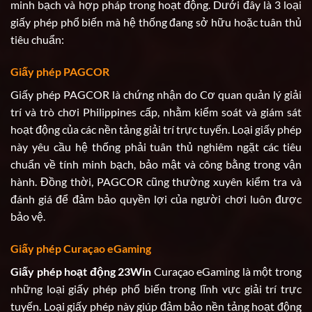
minh bạch và hợp pháp trong hoạt động. Dưới đây là 3 loại
giấy phép phổ biến mà hệ thống đang sở hữu hoặc tuân thủ
tiêu chuẩn:
Giấy phép PAGCOR
Giấy phép PAGCOR là chứng nhận do Cơ quan quản lý giải
trí và trò chơi Philippines cấp, nhằm kiểm soát và giám sát
hoạt động của các nền tảng giải trí trực tuyến. Loại giấy phép
này yêu cầu hệ thống phải tuân thủ nghiêm ngặt các tiêu
chuẩn về tính minh bạch, bảo mật và công bằng trong vận
hành. Đồng thời, PAGCOR cũng thường xuyên kiểm tra và
đánh giá để đảm bảo quyền lợi của người chơi luôn được
bảo vệ.
Giấy phép Curaçao eGaming
Giấy phép hoạt động 23Win
Curaçao eGaming là một trong
những loại giấy phép phổ biến trong lĩnh vực giải trí trực
tuyến. Loại giấy phép này giúp đảm bảo nền tảng hoạt động