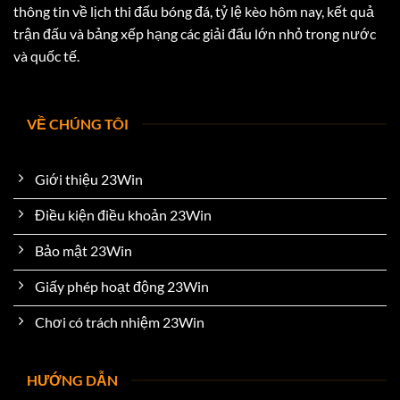
thông tin về lịch thi đấu bóng đá, tỷ lệ kèo hôm nay, kết quả
trận đấu và bảng xếp hạng các giải đấu lớn nhỏ trong nước
và quốc tế.
VỀ CHÚNG TÔI
Giới thiệu 23Win
Điều kiện điều khoản 23Win
Bảo mật 23Win
Giấy phép hoạt động 23Win
Chơi có trách nhiệm 23Win
HƯỚNG DẪN