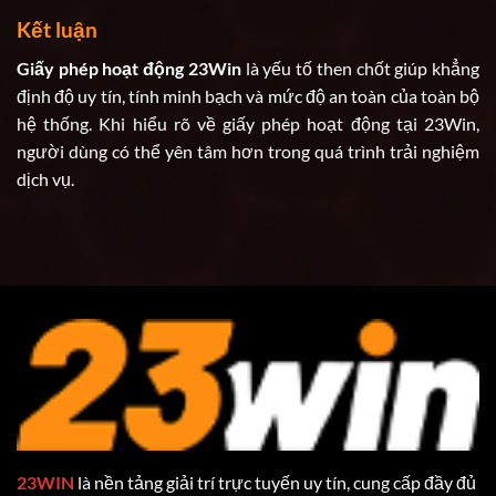
Kết luận
Giấy phép hoạt động 23Win
là yếu tố then chốt giúp khẳng
định độ uy tín, tính minh bạch và mức độ an toàn của toàn bộ
hệ thống. Khi hiểu rõ về giấy phép hoạt động tại 23Win,
người dùng có thể yên tâm hơn trong quá trình trải nghiệm
dịch vụ.
23WIN
là nền tảng giải trí trực tuyến uy tín, cung cấp đầy đủ