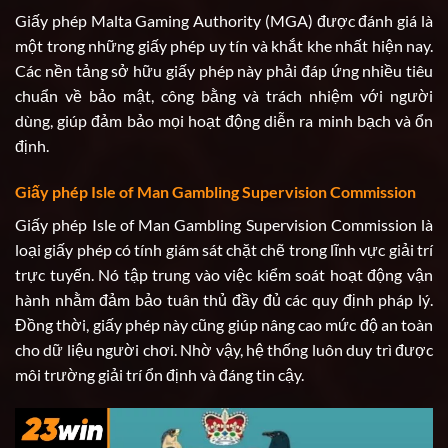
Giấy phép Malta Gaming Authority (MGA) được đánh giá là
một trong những giấy phép uy tín và khắt khe nhất hiện nay.
Các nền tảng sở hữu giấy phép này phải đáp ứng nhiều tiêu
chuẩn về bảo mật, công bằng và trách nhiệm với người
dùng, giúp đảm bảo mọi hoạt động diễn ra minh bạch và ổn
định.
Giấy phép Isle of Man Gambling Supervision Commission
Giấy phép Isle of Man Gambling Supervision Commission là
loại giấy phép có tính giám sát chặt chẽ trong lĩnh vực giải trí
trực tuyến. Nó tập trung vào việc kiểm soát hoạt động vận
hành nhằm đảm bảo tuân thủ đầy đủ các quy định pháp lý.
Đồng thời, giấy phép này cũng giúp nâng cao mức độ an toàn
cho dữ liệu người chơi. Nhờ vậy, hệ thống luôn duy trì được
môi trường giải trí ổn định và đáng tin cậy.