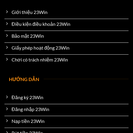
Giới thiệu 23Win
Điều kiện điều khoản 23Win
Bảo mật 23Win
Giấy phép hoạt động 23Win
Chơi có trách nhiệm 23Win
HƯỚNG DẪN
Đăng ký 23Win
Đăng nhập 23Win
Nạp tiền 23Win
Rút tiền 23Win