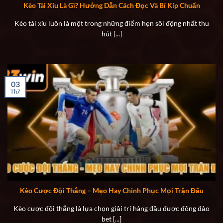
Kèo Tài Xỉu Là Gì? Hướng Dẫn Cách Đọc Và Bí Kíp Chuẩn
Kèo tài xỉu luôn là một trong những điểm hẹn sôi động nhất thu
hút [...]
03
Th7
Kèo Cược Đội Thắng – Mẹo Hay Chinh Phục Mọi Trận Đấu
Kèo cược đội thắng là lựa chọn giải trí hàng đầu được đông đảo
bet [...]