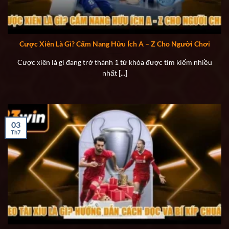
Cược Xiên Là Gì? Cẩm Nang Hữu Ích A – Z Cho Người Chơi
Cược xiên là gì đang trở thành 1 từ khóa được tìm kiếm nhiều
nhất [...]
03
Th7