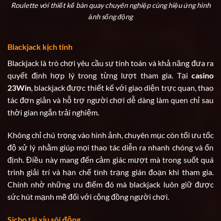
Roulette với thiết kế bàn quay chuyên nghiệp cùng hiệu ứng hình
ảnh sống động
Blackjack kịch tính
Blackjack là trò chơi yêu cầu sự tính toán và khả năng đưa ra
quyết định hợp lý trong từng lượt tham gia. Tại
casino
23Win
, blackjack được thiết kế với giao diện trực quan, thao
tác đơn giản và hỗ trợ người chơi dễ dàng làm quen chỉ sau
thời gian ngắn trải nghiệm.
Không chỉ chú trọng vào hình ảnh, chuyên mục còn tối ưu tốc
độ xử lý nhằm giúp mọi thao tác diễn ra nhanh chóng và ổn
định. Điều này mang đến cảm giác mượt mà trong suốt quá
trình giải trí và hạn chế tình trạng gián đoạn khi tham gia.
Chính nhờ những ưu điểm đó mà blackjack luôn giữ được
sức hút mạnh mẽ đối với cộng đồng người chơi.
Sicbo tài xỉu sôi động