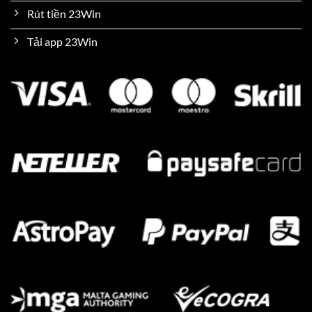
Rút tiền 23Win
Tải app 23Win