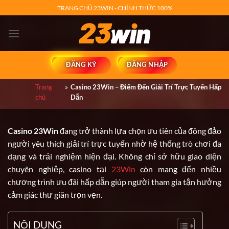
Bỏ
TRANG CHỦ 23WIN - CHÍNH THỨC 100%
qua
nội
dung
ĐĂNG KÝ
ĐĂNG NHẬP
Trang
»
Casino 23Win – Điểm Đến Giải Trí Trực Tuyến Hấp
chủ
Dẫn
Casino 23Win
đang trở thành lựa chọn ưu tiên của đông đảo
người yêu thích giải trí trực tuyến nhờ hệ thống trò chơi đa
dạng và trải nghiệm hiện đại. Không chỉ sở hữu giao diện
chuyên nghiệp, casino tại
23Win
còn mang đến nhiều
chương trình ưu đãi hấp dẫn giúp người tham gia tận hưởng
cảm giác thư giãn trọn vẹn.
NỘI DUNG