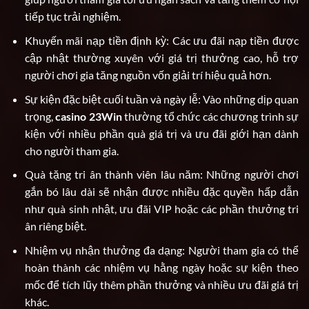
tiếp tục trải nghiệm.
Khuyến mãi nạp tiền định kỳ: Các ưu đãi nạp tiền được
cập nhật thường xuyên với giá trị thưởng cao, hỗ trợ
người chơi gia tăng nguồn vốn giải trí hiệu quả hơn.
Sự kiện đặc biệt cuối tuần và ngày lễ: Vào những dịp quan
trọng,
casino 23Win
thường tổ chức các chương trình sự
kiện với nhiều phần quà giá trị và ưu đãi giới hạn dành
cho người tham gia.
Quà tặng tri ân thành viên lâu năm: Những người chơi
gắn bó lâu dài sẽ nhận được nhiều đặc quyền hấp dẫn
như quà sinh nhật, ưu đãi VIP hoặc các phần thưởng tri
ân riêng biệt.
Nhiệm vụ nhận thưởng đa dạng: Người tham gia có thể
hoàn thành các nhiệm vụ hằng ngày hoặc sự kiện theo
mốc để tích lũy thêm phần thưởng và nhiều ưu đãi giá trị
khác.