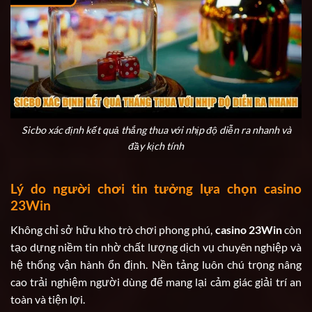
Sicbo xác định kết quả thắng thua với nhịp độ diễn ra nhanh và
đầy kịch tính
Lý do người chơi tin tưởng lựa chọn casino
23Win
Không chỉ sở hữu kho trò chơi phong phú,
casino 23Win
còn
tạo dựng niềm tin nhờ chất lượng dịch vụ chuyên nghiệp và
hệ thống vận hành ổn định. Nền tảng luôn chú trọng nâng
cao trải nghiệm người dùng để mang lại cảm giác giải trí an
toàn và tiện lợi.