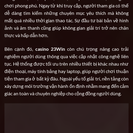
chơi phong phú. Ngay từ khi truy cập, người tham gia có thể
dễ dàng tìm kiếm những chuyên mục yêu thích mà không
mất quá nhiều thời gian thao tác. Sự đầu tư bài bản về hình
ảnh và âm thanh cũng giúp không gian giải trí trở nên chân
thực và hấp dẫn hơn.
Bên cạnh đó,
casino 23Win
còn chú trọng nâng cao trải
nghiệm người dùng thông qua việc cập nhật công nghệ liên
tục. Hệ thống được tối ưu trên nhiều thiết bị khác nhau như
điện thoại, máy tính bảng hay laptop, giúp người chơi thuận
tiện tham gia ở bất kỳ đâu. Ngoài yếu tố giải trí, nền tảng còn
xây dựng môi trường vận hành ổn định nhằm mang đến cảm
giác an toàn và chuyên nghiệp cho cộng đồng người dùng.