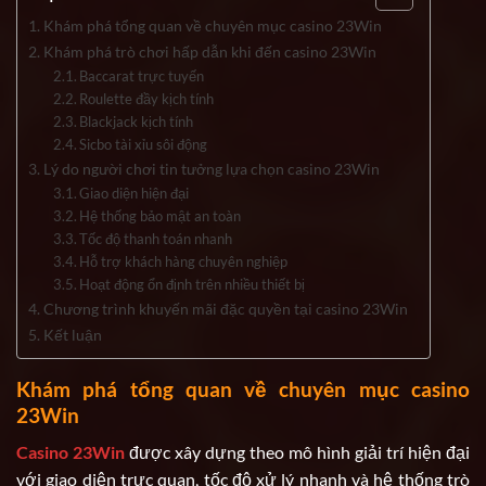
Khám phá tổng quan về chuyên mục casino 23Win
Khám phá trò chơi hấp dẫn khi đến casino 23Win
Baccarat trực tuyến
Roulette đầy kịch tính
Blackjack kịch tính
Sicbo tài xỉu sôi động
Lý do người chơi tin tưởng lựa chọn casino 23Win
Giao diện hiện đại
Hệ thống bảo mật an toàn
Tốc độ thanh toán nhanh
Hỗ trợ khách hàng chuyên nghiệp
Hoạt động ổn định trên nhiều thiết bị
Chương trình khuyến mãi đặc quyền tại casino 23Win
Kết luận
Khám phá tổng quan về chuyên mục casino
23Win
Casino 23Win
được xây dựng theo mô hình giải trí hiện đại
với giao diện trực quan, tốc độ xử lý nhanh và hệ thống trò