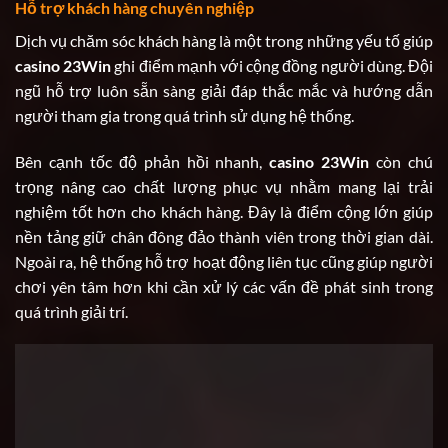
Hỗ trợ khách hàng chuyên nghiệp
Dịch vụ chăm sóc khách hàng là một trong những yếu tố giúp
casino 23Win
ghi điểm mạnh với cộng đồng người dùng. Đội
ngũ hỗ trợ luôn sẵn sàng giải đáp thắc mắc và hướng dẫn
người tham gia trong quá trình sử dụng hệ thống.
Bên cạnh tốc độ phản hồi nhanh,
casino 23Win
còn chú
trọng nâng cao chất lượng phục vụ nhằm mang lại trải
nghiệm tốt hơn cho khách hàng. Đây là điểm cộng lớn giúp
nền tảng giữ chân đông đảo thành viên trong thời gian dài.
Ngoài ra, hệ thống hỗ trợ hoạt động liên tục cũng giúp người
chơi yên tâm hơn khi cần xử lý các vấn đề phát sinh trong
quá trình giải trí.