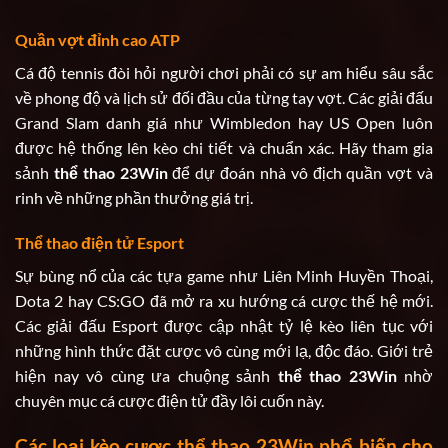
Quần vợt đỉnh cao ATP
Cá độ tennis đòi hỏi người chơi phải có sự am hiểu sâu sắc
về phong độ và lịch sử đối đầu của từng tay vợt. Các giải đấu
Grand Slam danh giá như Wimbledon hay US Open luôn
được hệ thống lên kèo chi tiết và chuẩn xác. Hãy tham gia
sảnh
thể thao 23Win
để dự đoán nhà vô địch quần vợt và
rinh về những phần thưởng giá trị.
Thể thao điện tử Esport
Sự bùng nổ của các tựa game như Liên Minh Huyền Thoại,
Dota 2 hay CS:GO đã mở ra xu hướng cá cược thế hệ mới.
Các giải đấu Esport được cập nhật tỷ lệ kèo liên tục với
những hình thức đặt cược vô cùng mới lạ, độc đáo. Giới trẻ
hiện nay vô cùng ưa chuộng sảnh
thể thao 23Win
nhờ
chuyên mục cá cược điện tử đầy lôi cuốn này.
Các loại kèo cược thể thao 23Win phổ biến cho