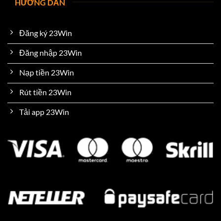
HƯỚNG DẪN
Đăng ký 23Win
Đăng nhập 23Win
Nạp tiền 23Win
Rút tiền 23Win
Tải app 23Win