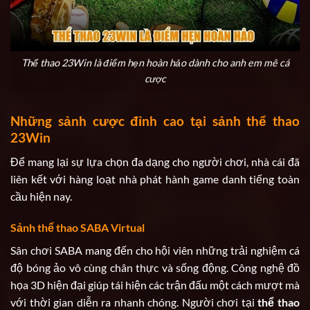
Thể thao 23Win là điểm hẹn hoàn hảo dành cho anh em mê cá
cược
Những sảnh cược đỉnh cao tại sảnh thể thao
23Win
Để mang lại sự lựa chọn đa dạng cho người chơi, nhà cái đã
liên kết với hàng loạt nhà phát hành game danh tiếng toàn
cầu hiện nay.
Sảnh thể thao SABA Virtual
Sân chơi SABA mang đến cho hội viên những trải nghiệm cá
độ bóng ảo vô cùng chân thực và sống động. Công nghệ đồ
họa 3D hiện đại giúp tái hiện các trận đấu một cách mượt mà
với thời gian diễn ra nhanh chóng. Người chơi tại
thể thao