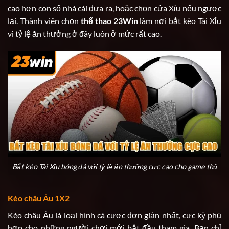
cao hơn con số nhà cái đưa ra, hoặc chọn cửa Xỉu nếu ngược
lại. Thành viên chọn
thể thao 23Win
làm nơi bắt kèo Tài Xỉu
vì tỷ lệ ăn thưởng ở đây luôn ở mức rất cao.
Bắt kèo Tài Xỉu bóng đá với tỷ lệ ăn thưởng cực cao cho game thủ
Kèo châu Âu 1X2
Kèo châu Âu là loại hình cá cược đơn giản nhất, cực kỳ phù
hợp cho những người chơi mới bắt đầu tham gia. Bạn chỉ