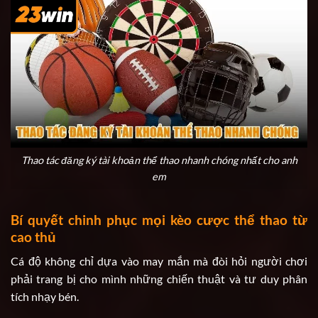
Thao tác đăng ký tài khoản thể thao nhanh chóng nhất cho anh
em
Bí quyết chinh phục mọi kèo cược thể thao từ
cao thủ
Cá độ không chỉ dựa vào may mắn mà đòi hỏi người chơi
phải trang bị cho mình những chiến thuật và tư duy phân
tích nhạy bén.