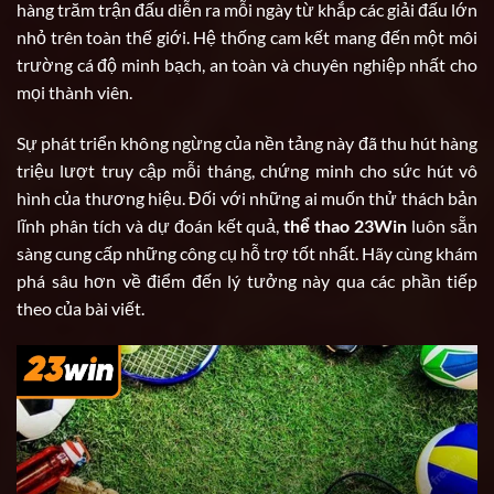
hàng trăm trận đấu diễn ra mỗi ngày từ khắp các giải đấu lớn
nhỏ trên toàn thế giới. Hệ thống cam kết mang đến một môi
trường cá độ minh bạch, an toàn và chuyên nghiệp nhất cho
mọi thành viên.
Sự phát triển không ngừng của nền tảng này đã thu hút hàng
triệu lượt truy cập mỗi tháng, chứng minh cho sức hút vô
hình của thương hiệu. Đối với những ai muốn thử thách bản
lĩnh phân tích và dự đoán kết quả,
thể thao 23Win
luôn sẵn
sàng cung cấp những công cụ hỗ trợ tốt nhất. Hãy cùng khám
phá sâu hơn về điểm đến lý tưởng này qua các phần tiếp
theo của bài viết.