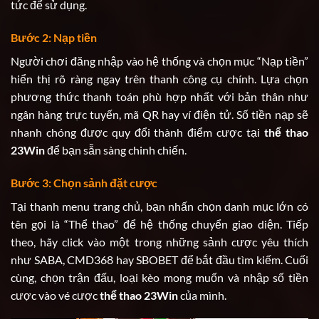
tức để sử dụng.
Bước 2: Nạp tiền
Người chơi đăng nhập vào hệ thống và chọn mục “Nạp tiền”
hiển thị rõ ràng ngay trên thanh công cụ chính. Lựa chọn
phương thức thanh toán phù hợp nhất với bản thân như
ngân hàng trực tuyến, mã QR hay ví điện tử. Số tiền nạp sẽ
nhanh chóng được quy đổi thành điểm cược tại
thể thao
23Win
để bạn sẵn sàng chinh chiến.
Bước 3: Chọn sảnh đặt cược
Tại thanh menu trang chủ, bạn nhấn chọn danh mục lớn có
tên gọi là “Thể thao” để hệ thống chuyển giao diện. Tiếp
theo, hãy click vào một trong những sảnh cược yêu thích
như SABA, CMD368 hay SBOBET để bắt đầu tìm kiếm. Cuối
cùng, chọn trận đấu, loại kèo mong muốn và nhập số tiền
cược vào vé cược
thể thao 23Win
của mình.