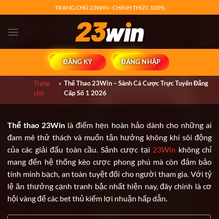
Bỏ
TRANG CHỦ 23WIN - CHÍNH THỨC 100%
qua
nội
dung
ĐĂNG KÝ
ĐĂNG NHẬP
Trang
»
Thể Thao 23Win – Sảnh Cá Cược Trực Tuyến Đẳng
chủ
Cấp Số 1 2026
Thể thao 23Win
là điểm hẹn hoàn hảo dành cho những ai
đam mê thử thách và muốn tận hưởng không khí sôi động
của các giải đấu toàn cầu. Sảnh cược tại
23Win
không chỉ
mang đến hệ thống kèo cược phong phú mà còn đảm bảo
tính minh bạch, an toàn tuyệt đối cho người tham gia. Với tỷ
lệ ăn thưởng cạnh tranh bậc nhất hiện nay, đây chính là cơ
hội vàng để các bet thủ kiếm lợi nhuận hấp dẫn.