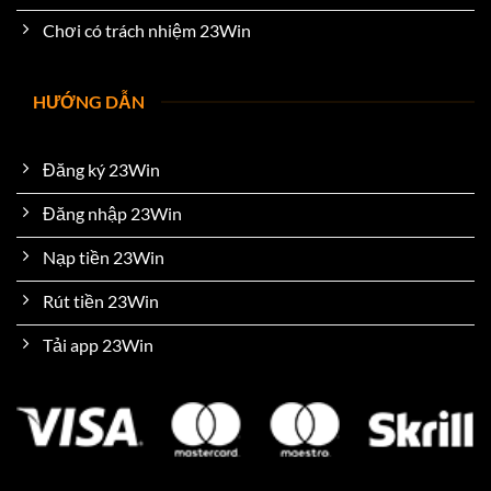
Chơi có trách nhiệm 23Win
HƯỚNG DẪN
Đăng ký 23Win
Đăng nhập 23Win
Nạp tiền 23Win
Rút tiền 23Win
Tải app 23Win