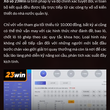
Xổ số 23Win
là tính pháp lý và độ chính xác tuyệt đối, vì toàn
bộ kết quả đều được lấy trực tiếp từ các công ty xổ số kiến
thiết do nhà nước quản lý.
Chỉ với vốn tham gia tối thiểu từ 10.000 đồng, bất kỳ ai cũng
có thể thử vận may với các hình thức như đánh đề, bao lô,
chốt lô tô ghép theo các quy tắc khoa học. Loại hình này
không chỉ dễ tiếp cận đối với những người mới bắt đầu
bước chân vào giới giải trí quay thưởng mà còn là nơi để các
bậc lão làng phô diễn kỹ năng soi cầu, phân tích xác suất đầy
kịch tính.