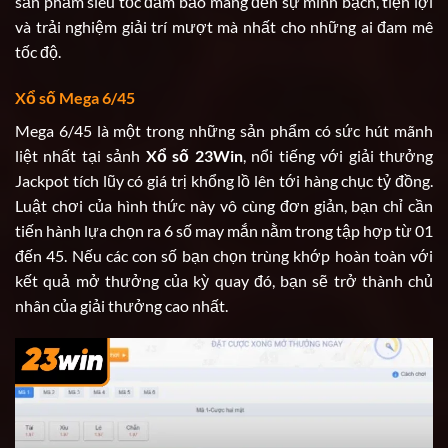
sản phẩm siêu tốc đảm bảo mang đến sự minh bạch, tiện lợi
và trải nghiệm giải trí mượt mà nhất cho những ai đam mê
tốc độ.
Xổ số Mega 6/45
Mega 6/45 là một trong những sản phẩm có sức hút mãnh
liệt nhất tại sảnh
Xổ số 23Win
, nổi tiếng với giải thưởng
Jackpot tích lũy có giá trị khổng lồ lên tới hàng chục tỷ đồng.
Luật chơi của hình thức này vô cùng đơn giản, bạn chỉ cần
tiến hành lựa chọn ra 6 số may mắn nằm trong tập hợp từ 01
đến 45. Nếu các con số bạn chọn trùng khớp hoàn toàn với
kết quả mở thưởng của kỳ quay đó, bạn sẽ trở thành chủ
nhân của giải thưởng cao nhất.