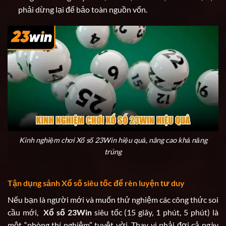
phải dừng lại để bảo toàn nguồn vốn.
Kinh nghiệm chơi Xổ số 23Win hiệu quả, nâng cao khả năng
trúng
Tận dụng sảnh Xổ số siêu tốc để rèn luyện tư duy
Nếu bạn là người mới và muốn thử nghiệm các công thức soi
cầu mới,
Xổ số 23Win
siêu tốc (15 giây, 1 phút, 5 phút) là
một “phòng thí nghiệm” tuyệt vời. Thay vì phải đợi cả ngày