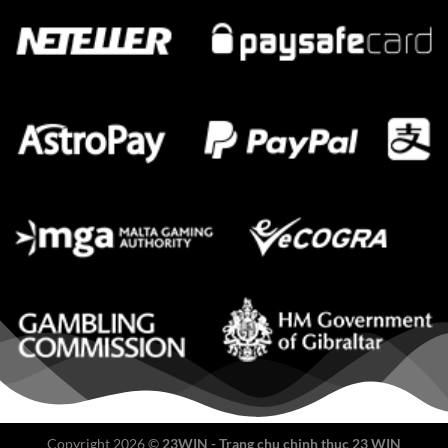
Copyright 2026 ©
23WIN - Trang chu chinh thuc 23 WIN