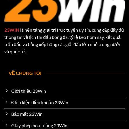
23WIN
là nền tảng giải trí trực tuyến uy tín, cung cấp đầy đủ
thông tin về lịch thi đấu bóng đá, tỷ lệ kèo hôm nay, kết quả
trận đấu và bảng xếp hạng các giải đấu lớn nhỏ trong nước
và quốc tế.
VỀ CHÚNG TÔI
Giới thiệu 23Win
Điều kiện điều khoản 23Win
Bảo mật 23Win
Giấy phép hoạt động 23Win